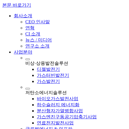
본문 바로가기
회사소개
CEO 인사말
연혁
CI 소개
뉴스 / 미디어
연구소 소개
사업분야
비상·상용발전솔루션
디젤발전기
가스터빈발전기
가스발전기
저탄소에너지솔루션
바이오가스발전사업
하수슬러지 에너지화
분산형자가열병합사업
가스엔진구동공기압축기사업
연료전지발전사업
글로벌에너지 & 인프라