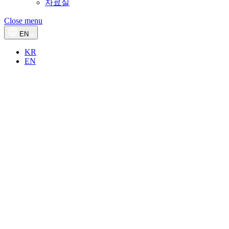
자료실
Close menu
EN
KR
EN