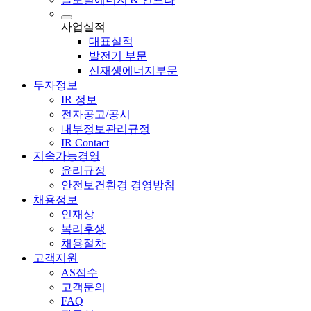
사업실적
대표실적
발전기 부문
신재생에너지부문
투자정보
IR 정보
전자공고/공시
내부정보관리규정
IR Contact
지속가능경영
윤리규정
안전보건환경 경영방침
채용정보
인재상
복리후생
채용절차
고객지원
AS접수
고객문의
FAQ