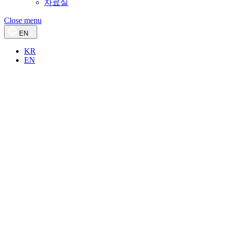
자료실
Close menu
EN
KR
EN