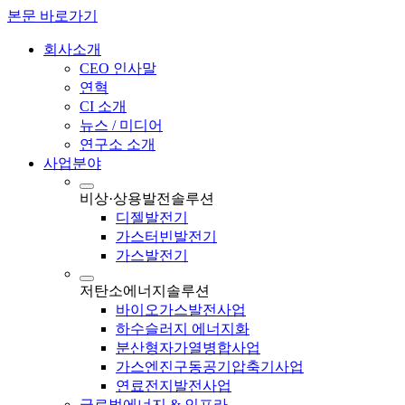
본문 바로가기
회사소개
CEO 인사말
연혁
CI 소개
뉴스 / 미디어
연구소 소개
사업분야
비상·상용발전솔루션
디젤발전기
가스터빈발전기
가스발전기
저탄소에너지솔루션
바이오가스발전사업
하수슬러지 에너지화
분산형자가열병합사업
가스엔진구동공기압축기사업
연료전지발전사업
글로벌에너지 & 인프라