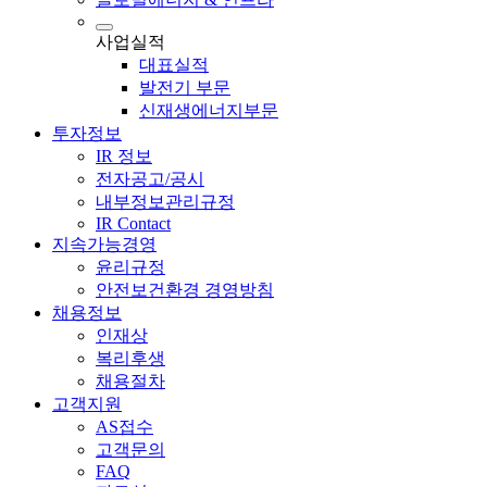
사업실적
대표실적
발전기 부문
신재생에너지부문
투자정보
IR 정보
전자공고/공시
내부정보관리규정
IR Contact
지속가능경영
윤리규정
안전보건환경 경영방침
채용정보
인재상
복리후생
채용절차
고객지원
AS접수
고객문의
FAQ