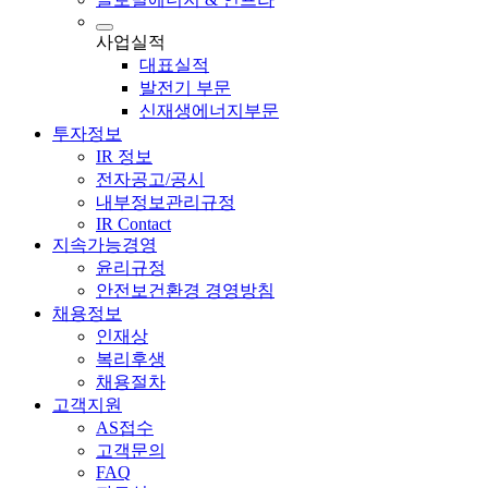
사업실적
대표실적
발전기 부문
신재생에너지부문
투자정보
IR 정보
전자공고/공시
내부정보관리규정
IR Contact
지속가능경영
윤리규정
안전보건환경 경영방침
채용정보
인재상
복리후생
채용절차
고객지원
AS접수
고객문의
FAQ