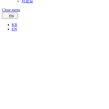
자료실
Close menu
EN
KR
EN