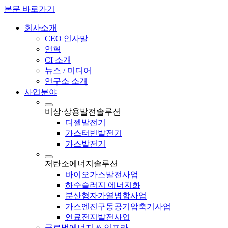
본문 바로가기
회사소개
CEO 인사말
연혁
CI 소개
뉴스 / 미디어
연구소 소개
사업분야
비상·상용발전솔루션
디젤발전기
가스터빈발전기
가스발전기
저탄소에너지솔루션
바이오가스발전사업
하수슬러지 에너지화
분산형자가열병합사업
가스엔진구동공기압축기사업
연료전지발전사업
글로벌에너지 & 인프라