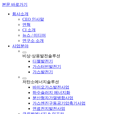
본문 바로가기
회사소개
CEO 인사말
연혁
CI 소개
뉴스 / 미디어
연구소 소개
사업분야
비상·상용발전솔루션
디젤발전기
가스터빈발전기
가스발전기
저탄소에너지솔루션
바이오가스발전사업
하수슬러지 에너지화
분산형자가열병합사업
가스엔진구동공기압축기사업
연료전지발전사업
글로벌에너지 & 인프라