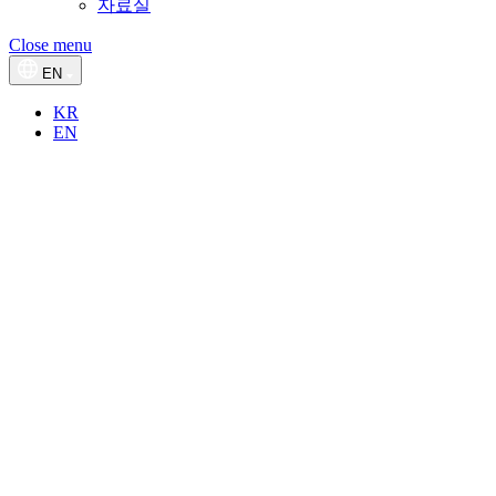
자료실
Close menu
EN
KR
EN