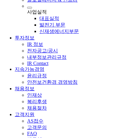
사업실적
대표실적
발전기 부문
신재생에너지부문
투자정보
IR 정보
전자공고/공시
내부정보관리규정
IR Contact
지속가능경영
윤리규정
안전보건환경 경영방침
채용정보
인재상
복리후생
채용절차
고객지원
AS접수
고객문의
FAQ