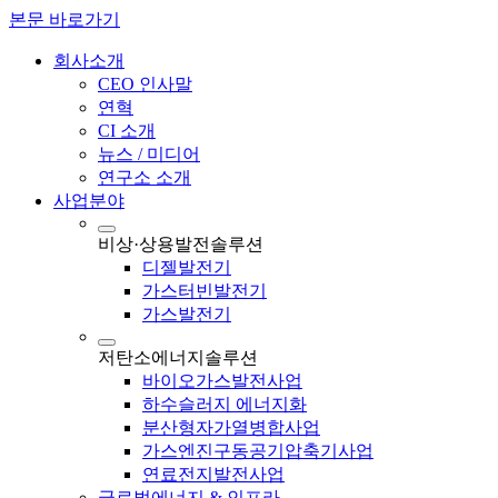
본문 바로가기
회사소개
CEO 인사말
연혁
CI 소개
뉴스 / 미디어
연구소 소개
사업분야
비상·상용발전솔루션
디젤발전기
가스터빈발전기
가스발전기
저탄소에너지솔루션
바이오가스발전사업
하수슬러지 에너지화
분산형자가열병합사업
가스엔진구동공기압축기사업
연료전지발전사업
글로벌에너지 & 인프라