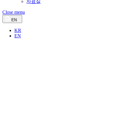
자료실
Close menu
EN
KR
EN