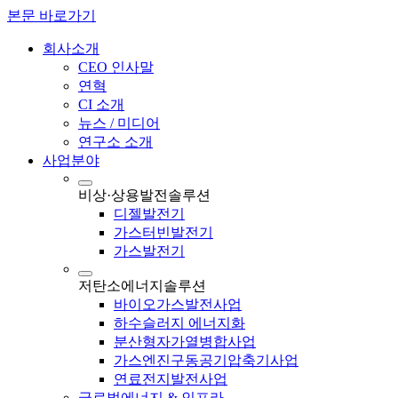
본문 바로가기
회사소개
CEO 인사말
연혁
CI 소개
뉴스 / 미디어
연구소 소개
사업분야
비상·상용발전솔루션
디젤발전기
가스터빈발전기
가스발전기
저탄소에너지솔루션
바이오가스발전사업
하수슬러지 에너지화
분산형자가열병합사업
가스엔진구동공기압축기사업
연료전지발전사업
글로벌에너지 & 인프라