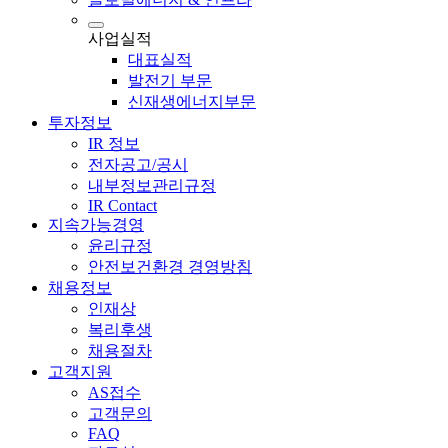
사업실적
대표실적
발전기 부문
신재생에너지부문
투자정보
IR 정보
전자공고/공시
내부정보관리규정
IR Contact
지속가능경영
윤리규정
안전보건환경 경영방침
채용정보
인재상
복리후생
채용절차
고객지원
AS접수
고객문의
FAQ