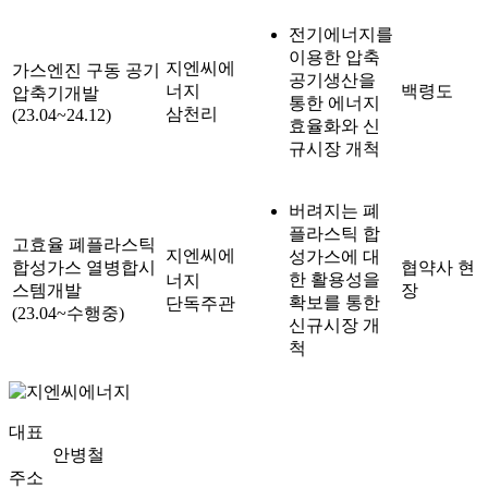
전기에너지를
이용한 압축
지엔씨에
가스엔진 구동 공기
공기생산을
너지
백령도
압축기개발
통한 에너지
삼천리
(23.04~24.12)
효율화와 신
규시장 개척
버려지는 폐
플라스틱 합
고효율 폐플라스틱
지엔씨에
성가스에 대
합성가스 열병합시
협약사 현
한 활용성을
너지
스템개발
장
확보를 통한
단독주관
(23.04~수행중)
신규시장 개
척
대표
안병철
주소