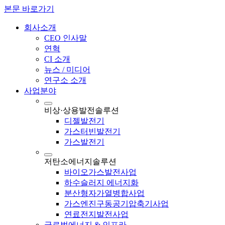
본문 바로가기
회사소개
CEO 인사말
연혁
CI 소개
뉴스 / 미디어
연구소 소개
사업분야
비상·상용발전솔루션
디젤발전기
가스터빈발전기
가스발전기
저탄소에너지솔루션
바이오가스발전사업
하수슬러지 에너지화
분산형자가열병합사업
가스엔진구동공기압축기사업
연료전지발전사업
글로벌에너지 & 인프라