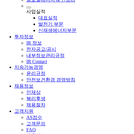
사업실적
대표실적
발전기 부문
신재생에너지부문
투자정보
IR 정보
전자공고/공시
내부정보관리규정
IR Contact
지속가능경영
윤리규정
안전보건환경 경영방침
채용정보
인재상
복리후생
채용절차
고객지원
AS접수
고객문의
FAQ