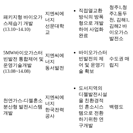
청주1,청
직접열교환
지엔씨에
주2,동두
방식의 방폭
패키지형 바이오가
너지
천, 김해1,
형으로 개발
스제습기 개발
선문대학
김해2 바
(13.10~14.10)
하여 사업화
교
이오가스
완료
발전소
바이오가스터
5MW바이오가스터
지엔씨에
빈발전의 제
수도권 매
빈발전 통합제어 및
너지
어 및 운영기
립지
운영기술개발
동서발전
(13.08~14.08)
술 확보
도서지역의
디젤발전시설
지엔씨에
천연가스-디젤혼소
을 친환경적
너지
분산형 발전시스템
인 혼소시스
백령도
한국전력
개발
템으로 전환
공사
하기위한 연
구개발