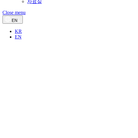
자료실
Close menu
EN
KR
EN