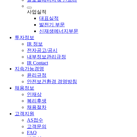
사업실적
대표실적
발전기 부문
신재생에너지부문
투자정보
IR 정보
전자공고/공시
내부정보관리규정
IR Contact
지속가능경영
윤리규정
안전보건환경 경영방침
채용정보
인재상
복리후생
채용절차
고객지원
AS접수
고객문의
FAQ