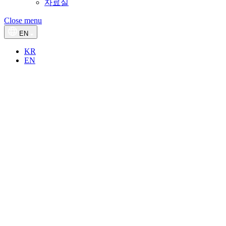
자료실
Close menu
EN
KR
EN