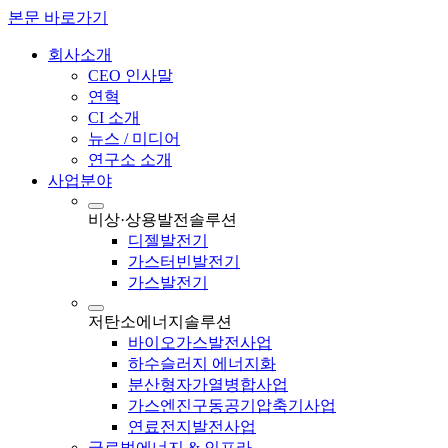
본문 바로가기
회사소개
CEO 인사말
연혁
CI 소개
뉴스 / 미디어
연구소 소개
사업분야
비상·상용발전솔루션
디젤발전기
가스터빈발전기
가스발전기
저탄소에너지솔루션
바이오가스발전사업
하수슬러지 에너지화
분산형자가열병합사업
가스엔진구동공기압축기사업
연료전지발전사업
글로벌에너지 & 인프라