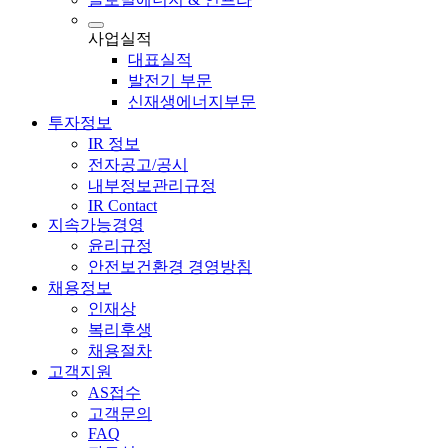
사업실적
대표실적
발전기 부문
신재생에너지부문
투자정보
IR 정보
전자공고/공시
내부정보관리규정
IR Contact
지속가능경영
윤리규정
안전보건환경 경영방침
채용정보
인재상
복리후생
채용절차
고객지원
AS접수
고객문의
FAQ