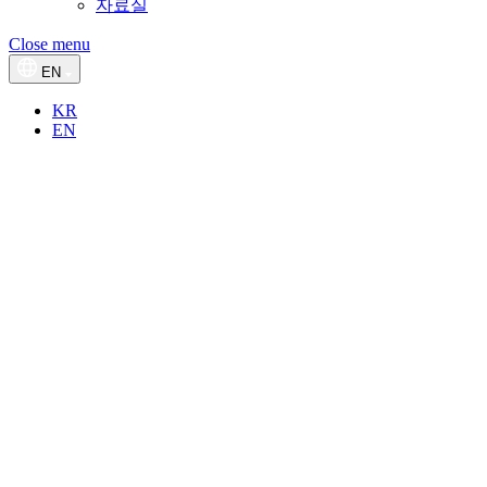
자료실
Close menu
EN
KR
EN