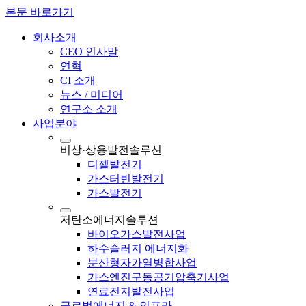
본문 바로가기
회사소개
CEO 인사말
연혁
CI 소개
뉴스 / 미디어
연구소 소개
사업분야
비상·상용발전솔루션
디젤발전기
가스터빈발전기
가스발전기
저탄소에너지솔루션
바이오가스발전사업
하수슬러지 에너지화
분산형자가열병합사업
가스엔진구동공기압축기사업
연료전지발전사업
글로벌에너지 & 인프라