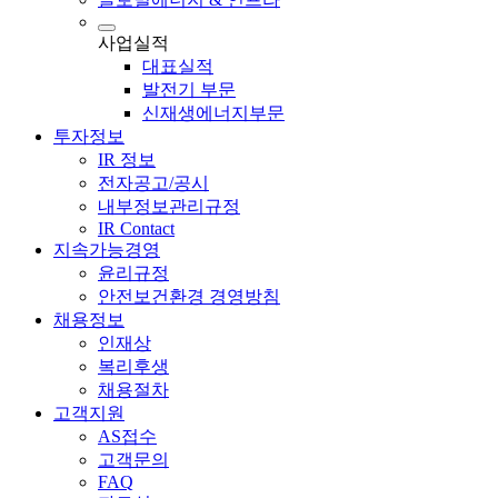
사업실적
대표실적
발전기 부문
신재생에너지부문
투자정보
IR 정보
전자공고/공시
내부정보관리규정
IR Contact
지속가능경영
윤리규정
안전보건환경 경영방침
채용정보
인재상
복리후생
채용절차
고객지원
AS접수
고객문의
FAQ