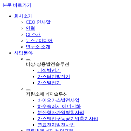
본문 바로가기
회사소개
CEO 인사말
연혁
CI 소개
뉴스 / 미디어
연구소 소개
사업분야
비상·상용발전솔루션
디젤발전기
가스터빈발전기
가스발전기
저탄소에너지솔루션
바이오가스발전사업
하수슬러지 에너지화
분산형자가열병합사업
가스엔진구동공기압축기사업
연료전지발전사업
글로벌에너지 & 인프라