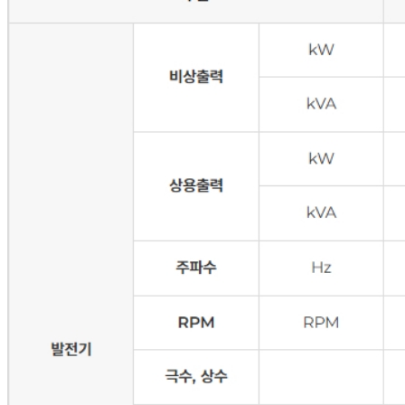
대표
안병철
주소
서울시 강서구 마곡중앙2로 49, 지엔씨에너지
대표번호
02-2164-7200
팩스
02-2164-7201
사업자등록번호
107-81-42450
회사소개
CEO 인사말
연혁
CI 소개
뉴스 / 미디어
연구소 소개
사업분야
비상·상용발전솔루션
저탄소에너지솔루션