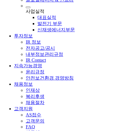
사업실적
대표실적
발전기 부문
신재생에너지부문
투자정보
IR 정보
전자공고/공시
내부정보관리규정
IR Contact
지속가능경영
윤리규정
안전보건환경 경영방침
채용정보
인재상
복리후생
채용절차
고객지원
AS접수
고객문의
FAQ