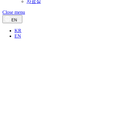
자료실
Close menu
EN
KR
EN