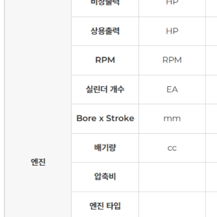
COPYRIGHT © 2026 GNC energy. ALL RIGHT RESERVED.